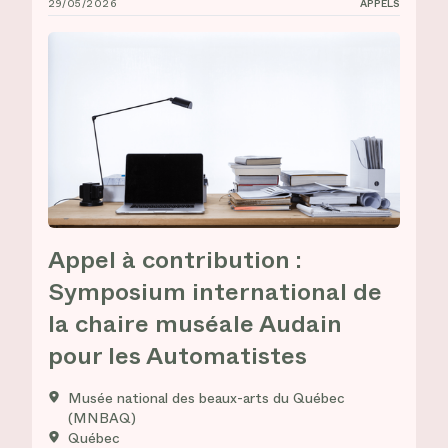
29/05/2026
APPELS
Appel à contribution : Symposium international de la
Appel à contribution :
Symposium international de
la chaire muséale Audain
pour les Automatistes
Musée national des beaux-arts du Québec
(MNBAQ)
Québec