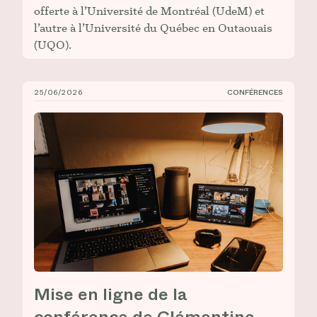
offerte à l’Université de Montréal (UdeM) et
l’autre à l’Université du Québec en Outaouais
(UQO).
25/06/2026
CONFÉRENCES
Mise en ligne de la conférence de Clémentine Deliss :
Mise en ligne de la