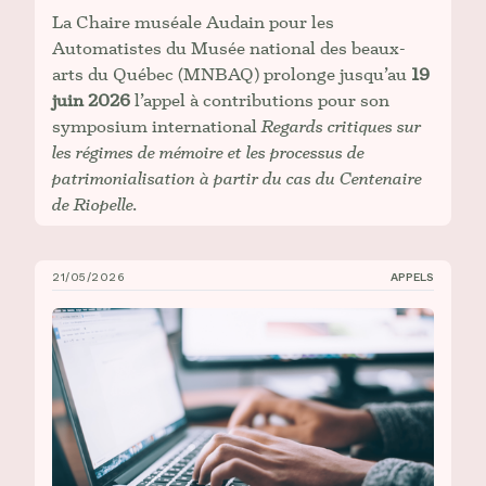
La Chaire muséale Audain pour les
Automatistes du Musée national des beaux-
arts du Québec (MNBAQ) prolonge jusqu’au
19
juin 2026
l’appel à contributions pour son
symposium international
Regards critiques sur
les régimes de mémoire et les processus de
patrimonialisation à partir du cas du Centenaire
de Riopelle.
21/05/2026
APPELS
Appel à contributions : Congrès 2026 de l’AAUC