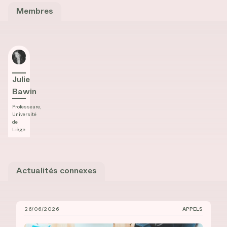
Membres
Julie Bawin
Julie
Bawin
Professeure,
Université
de
Liège
Actualités connexes
26/06/2026
APPELS
Bourses de recrutement au doctorat à l’UdeM et à l’