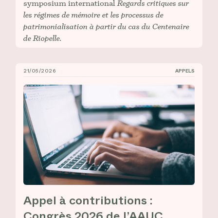
symposium international
Regards critiques sur
les régimes de mémoire et les processus de
patrimonialisation à partir du cas du Centenaire
de Riopelle.
21/05/2026
APPELS
Appel à contributions : Congrès 2026 de l’AAUC
Appel à contributions :
Congrès 2026 de l’AAUC