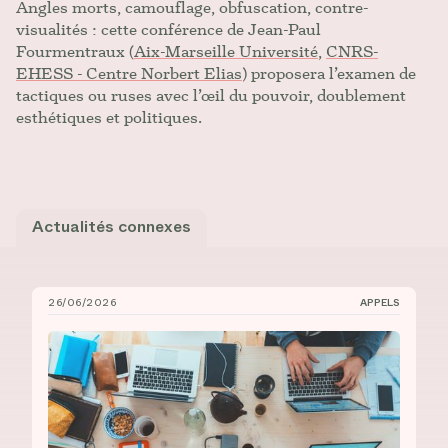
Angles morts, camouflage, obfuscation, contre-
visualités : cette conférence de Jean-Paul
Fourmentraux (
Aix-Marseille Université
,
CNRS-
EHESS - Centre Norbert Elias
) proposera l’examen de
tactiques ou ruses avec l’œil du pouvoir, doublement
esthétiques et politiques.
Actualités connexes
26/06/2026
APPELS
Bourses de recrutement au doctorat à l’UdeM et à l’