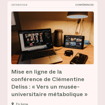
25/06/2026
CONFÉRENCES
Mise en ligne de la conférence de Clémentine Deliss :
Mise en ligne de la
conférence de Clémentine
Deliss : « Vers un musée-
universitaire métabolique »
En ligne