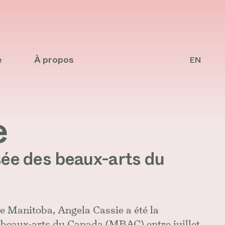
e
À propos
EN
e
sée des beaux-arts du
e Manitoba, Angela Cassie a été la
 beaux-arts du Canada (MBAC) entre juillet