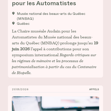
pour les Automatistes
Musée national des beaux-arts du Québec
(MNBAQ)
Québec
La Chaire muséale Audain pour les
Automatistes du Musée national des beaux-
arts du Québec (MNBAQ) prolonge jusqu’au
19
juin 2026
l’appel à contributions pour son
symposium international
Regards critiques sur
les régimes de mémoire et les processus de
patrimonialisation à partir du cas du Centenaire
de Riopelle.
21/05/2026
APPELS
Appel à contributions : Congrès 2026 de l’AAUC