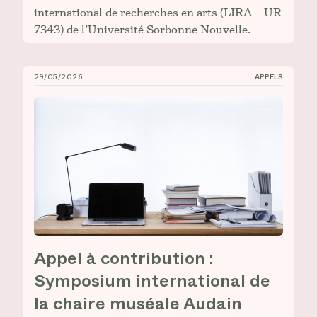
international de recherches en arts (LIRA – UR
7343) de l’Université Sorbonne Nouvelle.
29/05/2026
APPELS
Appel à contribution : Symposium international de la
Appel à contribution :
Symposium international de
la chaire muséale Audain