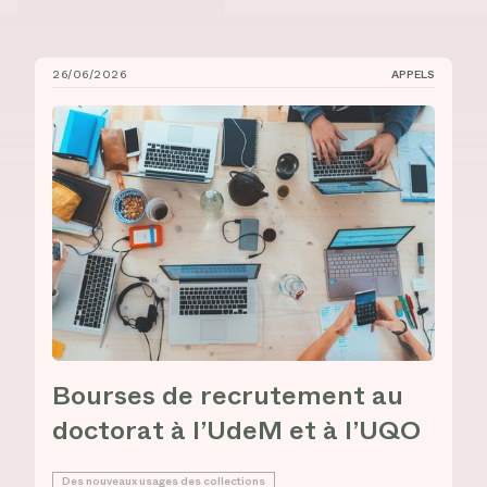
26/06/2026
APPELS
Bourses de recrutement au doctorat à l’UdeM et à l’
Bourses de recrutement au
doctorat à l’UdeM et à l’UQO
Des nouveaux usages des collections