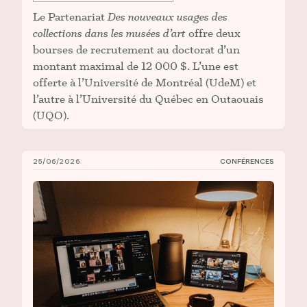
Le Partenariat
Des nouveaux usages des
collections dans les musées d’art
offre deux
bourses de recrutement au doctorat d’un
montant maximal de 12 000 $. L’une est
offerte à l’Université de Montréal (UdeM) et
l’autre à l’Université du Québec en Outaouais
(UQO).
25/06/2026
CONFÉRENCES
Mise en ligne de la conférence de Clémentine Deliss :