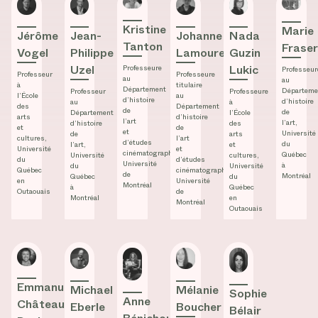
Jérôme Vogel
Jean-Philippe Uzel
Kristine Tanton
Johanne Lamoureux
Nada Guzin Luki
Marie 
Kristine
Marie
Jérôme
Jean-
Johanne
Nada
Tanton
Frase
Vogel
Philippe
Lamoureux
Guzin
Uzel
Lukic
Professeure
Professeur
Professeur
Professeure
au
au
à
titulaire
Département
Départeme
Professeur
Professeure
l’École
au
d’histoire
d’histoire
au
à
des
Département
de
de
Département
l’École
arts
d’histoire
l’art
l’art,
d’histoire
des
et
de
et
Université
de
arts
cultures,
l’art
d’études
du
l’art,
et
Université
et
cinématographiques,
Québec
Université
cultures,
du
d’études
Université
à
du
Université
Québec
cinématographiques,
de
Montréal
Québec
du
en
Université
Montréal
à
Québec
Outaouais
de
Montréal
en
Montréal
Outaouais
Emmanuel Château-Dutier
Michael Eberle Sinatra
Anne Bénichou
Mélanie Boucher
Sophie Bélair C
Emmanuel
Mélanie
Michael
Sophie
Anne
Château-
Boucher
Eberle
Bélair