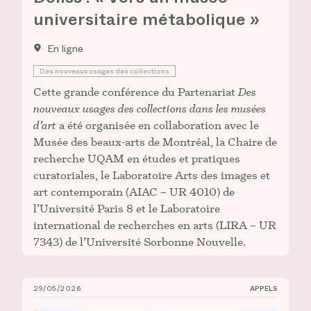
universitaire métabolique »
En ligne
Des nouveaux usages des collections
Cette grande conférence du Partenariat
Des
nouveaux usages des collections dans les musées
d’art
a été organisée en collaboration avec le
Musée des beaux-arts de Montréal, la Chaire de
recherche UQAM en études et pratiques
curatoriales, le Laboratoire Arts des images et
art contemporain (AIAC – UR 4010) de
l’Université Paris 8 et le Laboratoire
international de recherches en arts (LIRA – UR
7343) de l’Université Sorbonne Nouvelle.
29/05/2026
APPELS
Appel à contribution : Symposium international de la