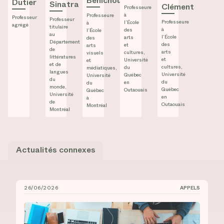
Bénichou
Dutier
Sinatra
Clément
Professeure
à
Professeure
Professeur
Professeur
Professeure
l’École
à
agrégé
titulaire
à
des
l’École
au
l’École
arts
des
Département
des
et
arts
de
arts
cultures,
visuels
littératures
et
Université
et
et de
cultures,
du
médiatiques,
langues
Université
Québec
Université
du
du
en
du
monde,
Québec
Outaouais
Québec
Université
en
à
de
Outaouais
Montréal
Montréal
Actualités connexes
26/06/2026
APPELS
Bourses de recrutement au doctorat à l’UdeM et à l’