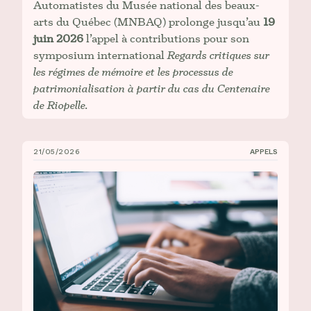
Automatistes du Musée national des beaux-
arts du Québec (MNBAQ) prolonge jusqu’au
19
juin 2026
l’appel à contributions pour son
symposium international
Regards critiques sur
les régimes de mémoire et les processus de
patrimonialisation à partir du cas du Centenaire
de Riopelle.
21/05/2026
APPELS
Appel à contributions : Congrès 2026 de l’AAUC