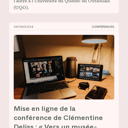
l’autre à l’Université du Québec en Outaouais
(UQO).
25/06/2026
CONFÉRENCES
Mise en ligne de la conférence de Clémentine Deliss :
Mise en ligne de la
conférence de Clémentine
Deliss : « Vers un musée-