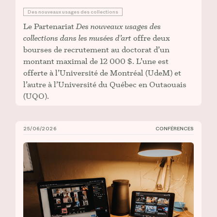
Des nouveaux usages des collections
Le Partenariat
Des nouveaux usages des
collections dans les musées d’art
offre deux
bourses de recrutement au doctorat d’un
montant maximal de 12 000 $. L’une est
offerte à l’Université de Montréal (UdeM) et
l’autre à l’Université du Québec en Outaouais
(UQO).
25/06/2026
CONFÉRENCES
Mise en ligne de la conférence de Clémentine Deliss :