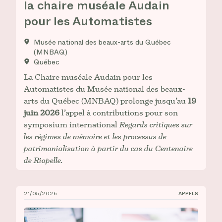
la chaire muséale Audain
pour les Automatistes
Musée national des beaux-arts du Québec
(MNBAQ)
Québec
La Chaire muséale Audain pour les
Automatistes du Musée national des beaux-
arts du Québec (MNBAQ) prolonge jusqu’au
19
juin 2026
l’appel à contributions pour son
symposium international
Regards critiques sur
les régimes de mémoire et les processus de
patrimonialisation à partir du cas du Centenaire
de Riopelle.
21/05/2026
APPELS
Appel à contributions : Congrès 2026 de l’AAUC