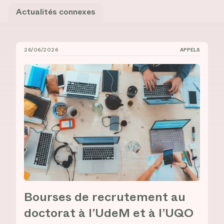
Actualités connexes
26/06/2026
APPELS
Bourses de recrutement au doctorat à l’UdeM et à l’
Bourses de recrutement au
doctorat à l’UdeM et à l’UQO