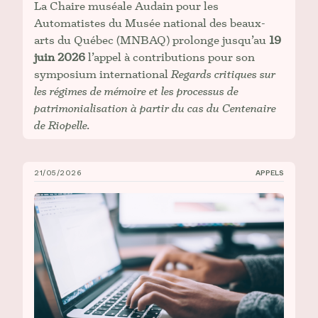
La Chaire muséale Audain pour les
Automatistes du Musée national des beaux-
arts du Québec (MNBAQ) prolonge jusqu’au
19
juin 2026
l’appel à contributions pour son
symposium international
Regards critiques sur
les régimes de mémoire et les processus de
patrimonialisation à partir du cas du Centenaire
de Riopelle.
21/05/2026
APPELS
Appel à contributions : Congrès 2026 de l’AAUC