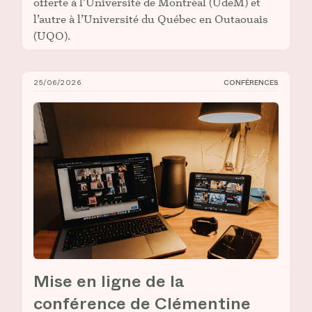
offerte à l’Université de Montréal (UdeM) et
l’autre à l’Université du Québec en Outaouais
(UQO).
25/06/2026
CONFÉRENCES
Mise en ligne de la conférence de Clémentine Deliss :
Mise en ligne de la
conférence de Clémentine