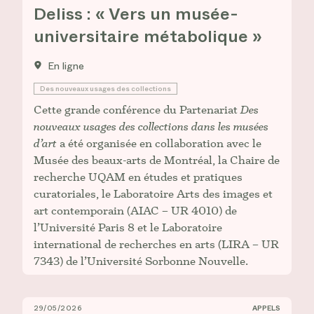
Deliss : « Vers un musée-
universitaire métabolique »
En ligne
Des nouveaux usages des collections
Cette grande conférence du Partenariat
Des
nouveaux usages des collections dans les musées
d’art
a été organisée en collaboration avec le
Musée des beaux-arts de Montréal, la Chaire de
recherche UQAM en études et pratiques
curatoriales, le Laboratoire Arts des images et
art contemporain (AIAC – UR 4010) de
l’Université Paris 8 et le Laboratoire
international de recherches en arts (LIRA – UR
7343) de l’Université Sorbonne Nouvelle.
29/05/2026
APPELS
Appel à contribution : Symposium international de la