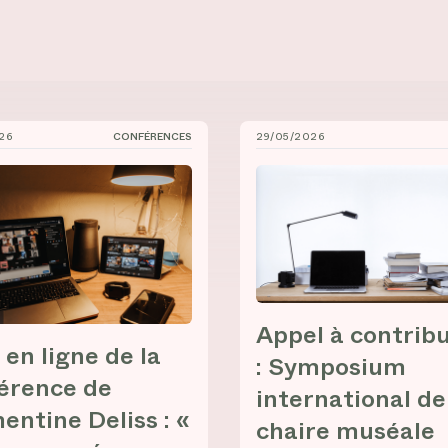
26
CONFÉRENCES
29/05/2026
à l’UQO
 ligne de la conférence de Clémentine Deliss : « Vers un mu
Appel à contribution : Sy
Appel à contrib
 en ligne de la
: Symposium
érence de
international de
entine Deliss : «
chaire muséale