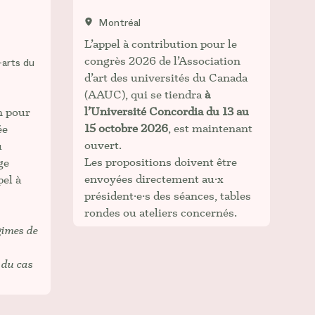
Montréal
L’appel à contribution pour le
congrès 2026 de l’Association
-arts du
d’art des universités du Canada
(AAUC), qui se tiendra
à
l’Université Concordia du 13 au
n pour
15 octobre 2026
, est maintenant
ée
ouvert.
u
Les propositions doivent être
ge
envoyées directement au·x
pel à
président·e·s des séances, tables
rondes ou ateliers concernés.
gimes de
 du cas