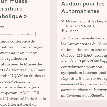
 un musée-
Audain pour les
ersitaire
Automatistes
bolique »
Musée national des beaux
Québec (MNBAQ)
gne
Québec
eaux usages des collections
La Chaire muséale Audai
rande conférence du
les Automatistes du Mus
riat
Des nouveaux usages
national des beaux-arts d
ections dans les musées
Québec (MNBAQ) prolon
té organisée en
jusqu’au
19 juin 2026
l’ap
ration avec le Musée des
contributions pour son
rts de Montréal, la Chaire
symposium international
herche UQAM en études et
Regards critiques sur les ré
es curatoriales, le
mémoire et les processus de
oire Arts des images et
patrimonialisation à partir
ntemporain (AIAC – UR
du Centenaire de Riopelle.
e l’Université Paris 8 et le
oire international de