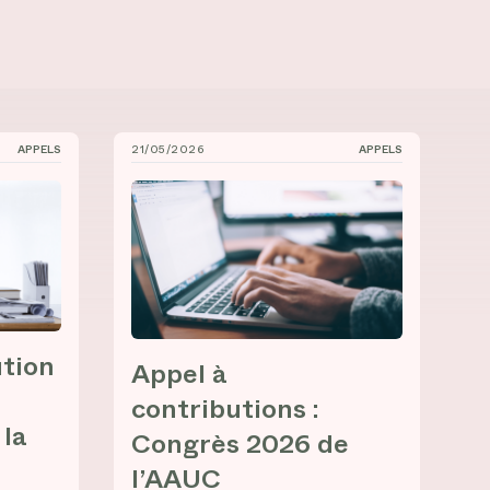
APPELS
21/05/2026
APPELS
sée-universitaire métabolique »
mposium international de la chaire muséale Audain pour les
Appel à contributions : Congrès 2026 de l’
ution
Appel à
contributions :
 la
Congrès 2026 de
l’AAUC