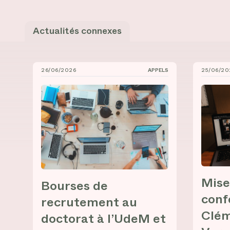
Actualités connexes
26/06/2026
APPELS
25/06/20
Bourses de recrutement au doctorat à l’UdeM et 
Mise en
Mise
Bourses de
conf
recrutement au
Clém
doctorat à l’UdeM et