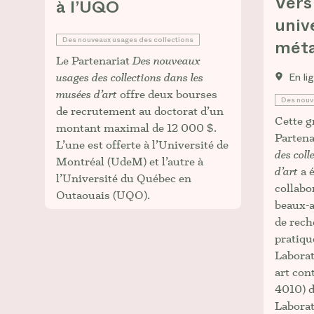
Vers
à l’UQO
univ
Des nouveaux usages des collections
méta
Le Partenariat
Des nouveaux
En li
usages des collections dans les
musées d’art
offre deux bourses
Des nouv
de recrutement au doctorat d’un
Cette g
montant maximal de 12 000 $.
Partena
L’une est offerte à l’Université de
des coll
Montréal (UdeM) et l’autre à
d’art
a é
l’Université du Québec en
collabo
Outaouais (UQO).
beaux-a
de rec
pratiqu
Laborat
art co
4010) d
Laborat