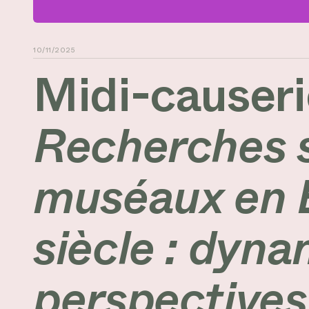
10/11/2025
Midi-causerie
Recherches su
muséaux en E
siècle : dyna
perspectives