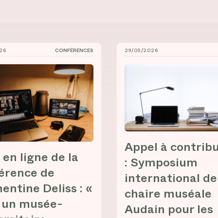
26
CONFÉRENCES
29/05/2026
à l’UQO
 ligne de la conférence de Clémentine Deliss : « Vers un mu
Appel à contribution : Sy
Appel à contrib
 en ligne de la
: Symposium
érence de
international de
entine Deliss : «
chaire muséale
 un musée-
Audain pour les