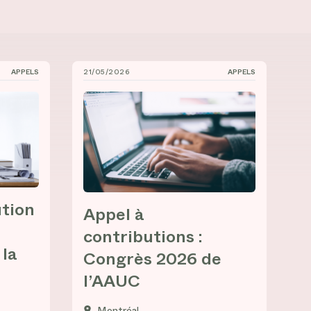
APPELS
21/05/2026
APPELS
sée-universitaire métabolique »
mposium international de la chaire muséale Audain pour les
Appel à contributions : Congrès 2026 de l’
ution
Appel à
contributions :
 la
Congrès 2026 de
l’AAUC
Montréal