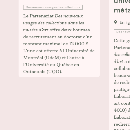
univ
Des nouveaux usages des collections
méta
Le Partenariat
Des nouveaux
En li
usages des collections dans les
musées d’art
offre deux bourses
Des nouv
de recrutement au doctorat d’un
Cette g
montant maximal de 12 000 $.
Partena
L’une est offerte à l’Université de
des coll
Montréal (UdeM) et l’autre à
d’art
a é
l’Université du Québec en
collabo
Outaouais (UQO).
beaux-a
de rec
pratiqu
Laborat
art co
4010) d
Laborat
recherc