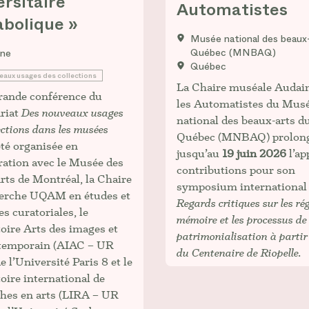
ersitaire
Automatistes
bolique »
Musée national des beaux
Québec (MNBAQ)
gne
Québec
eaux usages des collections
La Chaire muséale Audai
rande conférence du
les Automatistes du Mus
riat
Des nouveaux usages
national des beaux-arts d
ections dans les musées
Québec (MNBAQ) prolon
té organisée en
jusqu’au
19 juin 2026
l’ap
ration avec le Musée des
contributions pour son
rts de Montréal, la Chaire
symposium international
herche UQAM en études et
Regards critiques sur les ré
es curatoriales, le
mémoire et les processus de
oire Arts des images et
patrimonialisation à partir
ntemporain (AIAC – UR
du Centenaire de Riopelle.
e l’Université Paris 8 et le
oire international de
hes en arts (LIRA – UR