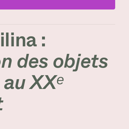
lina :
on des objets
 au XXᵉ
t