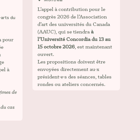
L’appel à contribution pour le
congrès 2026 de l’Association
-arts du
d’art des universités du Canada
(AAUC), qui se tiendra
à
l’Université Concordia du 13 au
n pour
15 octobre 2026
, est maintenant
ée
ouvert.
u
Les propositions doivent être
ge
envoyées directement au·x
pel à
président·e·s des séances, tables
rondes ou ateliers concernés.
gimes de
 du cas