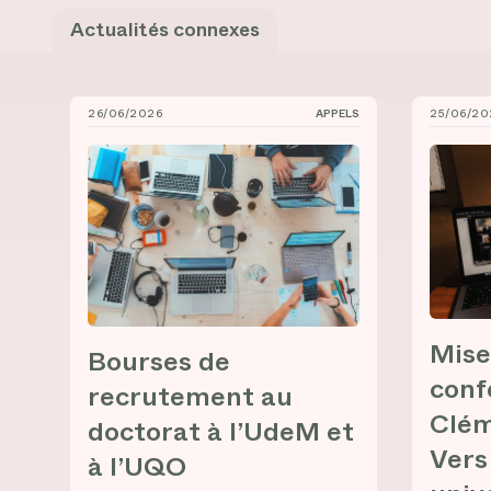
Actualités connexes
26/06/2026
APPELS
25/06/20
Bourses de recrutement au doctorat à l’UdeM et 
Mise en
Mise
Bourses de
conf
recrutement au
Clém
doctorat à l’UdeM et
Vers
à l’UQO