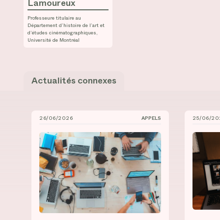
Lamoureux
Professeure titulaire au
Département d’histoire de l’art et
d’études cinématographiques,
Université de Montréal
Actualités connexes
26/06/2026
APPELS
25/06/20
Bourses de recrutement au doctorat à l’UdeM et 
Mise en