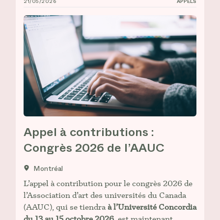
21/05/2026
APPELS
Appel à contributions : Congrès 2026 de l’AAUC
Appel à contributions :
Congrès 2026 de l’AAUC
Montréal
L’appel à contribution pour le congrès 2026 de
l’Association d’art des universités du Canada
(AAUC), qui se tiendra
à l’Université Concordia
du 13 au 15 octobre 2026
, est maintenant