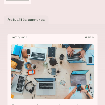
Actualités connexes
26/06/2026
APPELS
Bourses de recrutement au doctorat à l’UdeM et à l’