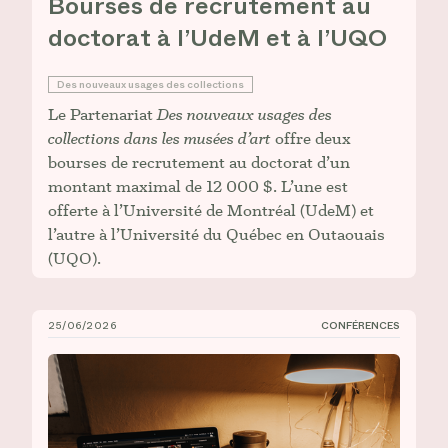
Bourses de recrutement au
doctorat à l’UdeM et à l’UQO
Des nouveaux usages des collections
Le Partenariat
Des nouveaux usages des
collections dans les musées d’art
offre deux
bourses de recrutement au doctorat d’un
montant maximal de 12 000 $. L’une est
offerte à l’Université de Montréal (UdeM) et
l’autre à l’Université du Québec en Outaouais
(UQO).
25/06/2026
CONFÉRENCES
Mise en ligne de la conférence de Clémentine Deliss :