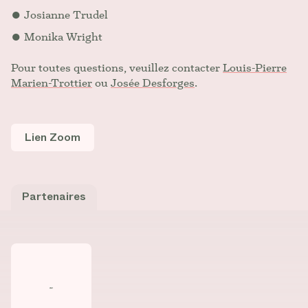
Josianne Trudel
Monika Wright
Pour toutes questions, veuillez contacter
Louis-Pierre
Marien-Trottier
ou
Josée Desforges
.
Lien Zoom
Partenaires
Consulter la fiche de
Université du Québec en Outaouai