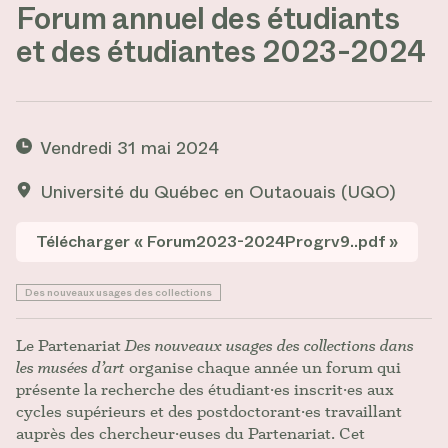
Forum annuel des étudiants
Monika Wright et Josianne Trudel. Photo : Laura
Delfino
et des étudiantes 2023-2024
Vendredi 31 mai 2024
Université du Québec en Outaouais (UQO)
Télécharger « Forum2023-2024Progrv9..pdf »
Des nouveaux usages des collections
Le Partenariat
Des nouveaux usages des collections dans
les musées d’art
organise chaque année un forum qui
présente la recherche des étudiant·es inscrit·es aux
cycles supérieurs et des postdoctorant·es travaillant
auprès des chercheur·euses du Partenariat. Cet