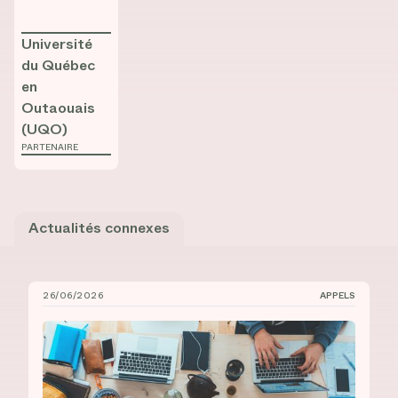
Université
du Québec
en
Outaouais
(UQO)
PARTENAIRE
Actualités connexes
26/06/2026
APPELS
Bourses de recrutement au doctorat à l’UdeM et à l’