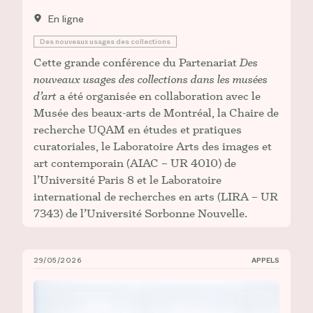
En ligne
Des nouveaux usages des collections
Cette grande conférence du Partenariat
Des
nouveaux usages des collections dans les musées
d’art
a été organisée en collaboration avec le
Musée des beaux-arts de Montréal, la Chaire de
recherche UQAM en études et pratiques
curatoriales, le Laboratoire Arts des images et
art contemporain (AIAC – UR 4010) de
l’Université Paris 8 et le Laboratoire
international de recherches en arts (LIRA – UR
7343) de l’Université Sorbonne Nouvelle.
29/05/2026
APPELS
Appel à contribution : Symposium international de la