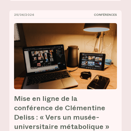
25/06/2026
CONFÉRENCES
Mise en ligne de la conférence de Clémentine Deliss :
Mise en ligne de la
conférence de Clémentine
Deliss : « Vers un musée-
universitaire métabolique »