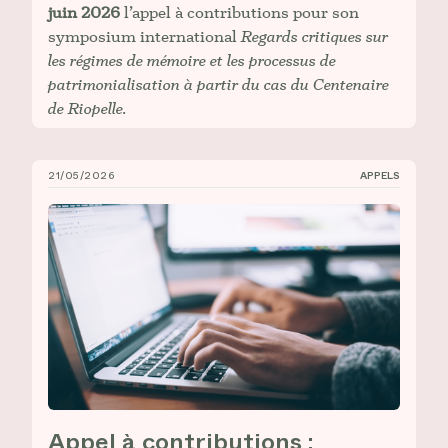
juin 2026
l’appel à contributions pour son
symposium international
Regards critiques sur
les régimes de mémoire et les processus de
patrimonialisation à partir du cas du Centenaire
de Riopelle.
21/05/2026
APPELS
Appel à contributions : Congrès 2026 de l’AAUC
Appel à contributions :