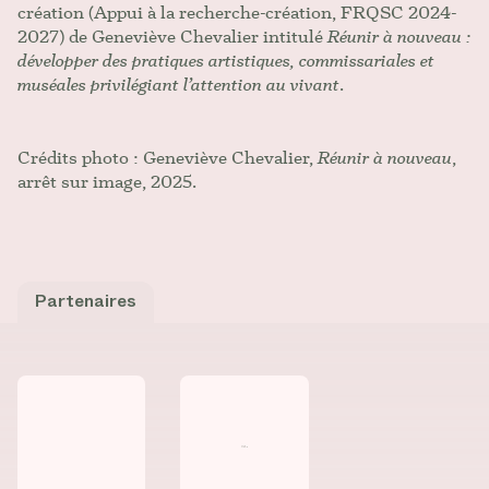
création (Appui à la recherche-création, FRQSC 2024-
2027) de Geneviève Chevalier intitulé
Réunir à nouveau :
développer des pratiques artistiques, commissariales et
muséales privilégiant l’attention au vivant
.
Crédits photo : Geneviève Chevalier,
Réunir à nouveau
,
arrêt sur image, 2025.
Partenaires
Consulter la fiche de
Consulter la fiche de
Galerie UQO
Équipe Art et m