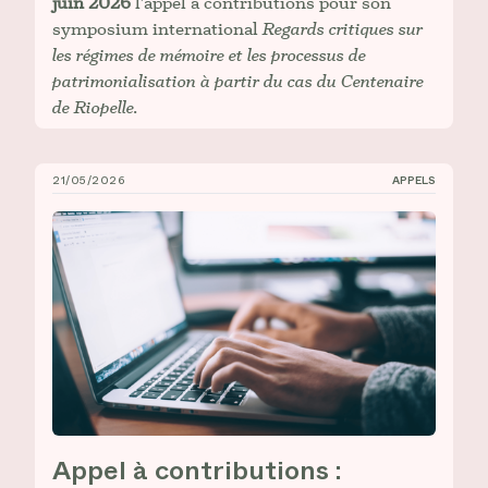
juin 2026
l’appel à contributions pour son
symposium international
Regards critiques sur
les régimes de mémoire et les processus de
patrimonialisation à partir du cas du Centenaire
de Riopelle.
21/05/2026
APPELS
Appel à contributions : Congrès 2026 de l’AAUC
Appel à contributions :