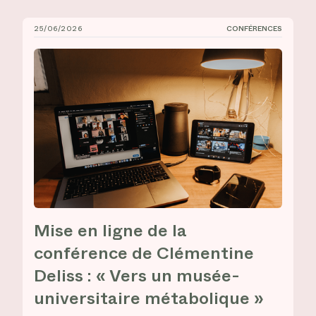
25/06/2026
CONFÉRENCES
Mise en ligne de la conférence de Clémentine Deliss :
Mise en ligne de la
conférence de Clémentine
Deliss : « Vers un musée-
universitaire métabolique »