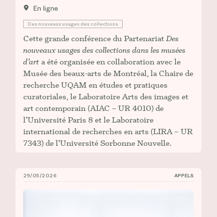
En ligne
Des nouveaux usages des collections
Cette grande conférence du Partenariat
Des
nouveaux usages des collections dans les musées
d’art
a été organisée en collaboration avec le
Musée des beaux-arts de Montréal, la Chaire de
recherche UQAM en études et pratiques
curatoriales, le Laboratoire Arts des images et
art contemporain (AIAC – UR 4010) de
l’Université Paris 8 et le Laboratoire
international de recherches en arts (LIRA – UR
7343) de l’Université Sorbonne Nouvelle.
29/05/2026
APPELS
Appel à contribution : Symposium international de la