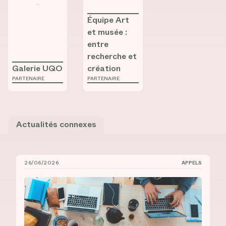
Équipe Art
et musée :
entre
recherche et
Galerie UQO
création
PARTENAIRE
PARTENAIRE
Actualités connexes
26/06/2026
APPELS
Bourses de recrutement au doctorat à l’UdeM et à l’