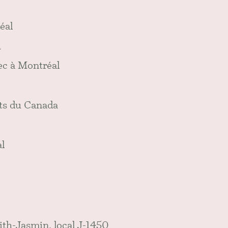
éal
h
ec à Montréal
ts du Canada
l
ith-Jasmin, local J-1450