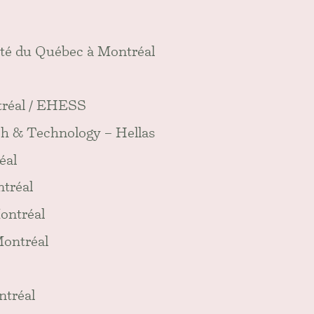
ité du Québec à Montréal
tréal / EHESS
ch & Technology – Hellas
éal
ntréal
ontréal
Montréal
ntréal