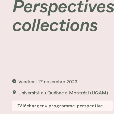
Perspectives 
collections
Lisa Bouraly, Dominique Fontaine, Karen Tam, Anne Ph
Vendredi 17 novembre 2023
Université du Québec à Montréal (UQAM)
Télécharger « programme-perspectives-curatoriales.pdf »