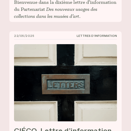
Bienvenue dans la dixième lettre d’information
du Partenariat
Des nouveaux usages des
collections dans les musées d’art
.
22/05/2025
LETTRES D’INFORMATION
CIÉCO, Lettre d’information n° 9
CIÉCO, Lettre d’information