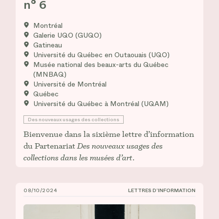
n° 6
Montréal
Galerie UQO (GUQO)
Gatineau
Université du Québec en Outaouais (UQO)
Musée national des beaux-arts du Québec
(MNBAQ)
Université de Montréal
Québec
Université du Québec à Montréal (UQAM)
Des nouveaux usages des collections
Bienvenue dans la sixième lettre d’information
du Partenariat
Des nouveaux usages des
collections dans les musées d’art
.
08/10/2024
LETTRES D’INFORMATION
CIÉCO, Lettre d’information n° 5