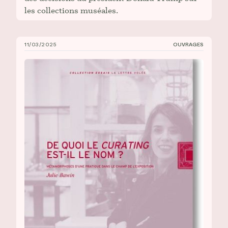
les collections muséales.
11/03/2025
OUVRAGES
Nouvelle publication de Julie Bawin _De quoi le cura