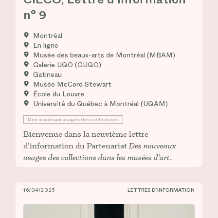
n° 9
Montréal
En ligne
Musée des beaux-arts de Montréal (MBAM)
Galerie UQO (GUQO)
Gatineau
Musée McCord Stewart
École du Louvre
Université du Québec à Montréal (UQAM)
Des nouveaux usages des collections
Bienvenue dans la neuvième lettre
d’information du Partenariat
Des nouveaux
usages des collections dans les musées d’art
.
16/04/2025
LETTRES D’INFORMATION
CIÉCO, Lettre d’information n° 8