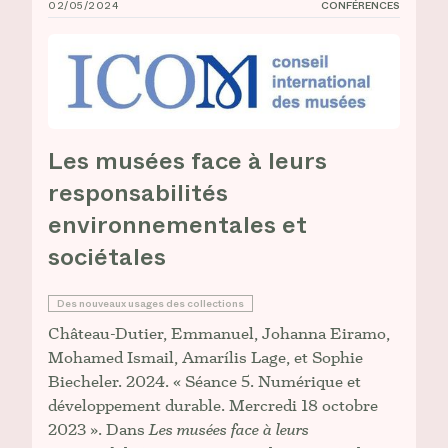
02/05/2024
CONFÉRENCES
Les musées face à leurs responsabilités environnement
Les musées face à leurs
responsabilités
environnementales et
sociétales
Des nouveaux usages des collections
Château-Dutier, Emmanuel, Johanna Eiramo,
Mohamed Ismail, Amarílis Lage, et Sophie
Biecheler. 2024. « Séance 5. Numérique et
développement durable. Mercredi 18 octobre
2023 ». Dans
Les musées face à leurs