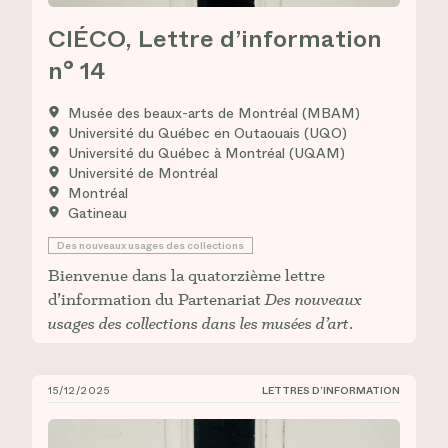
CIÉCO, Lettre d’information
n° 14
Musée des beaux-arts de Montréal (MBAM)
Université du Québec en Outaouais (UQO)
Université du Québec à Montréal (UQAM)
Université de Montréal
Montréal
Gatineau
Des nouveaux usages des collections
Bienvenue dans la quatorzième lettre
d’information du Partenariat
Des nouveaux
usages des collections dans les musées d’art
.
15/12/2025
LETTRES D’INFORMATION
CIÉCO, Lettre d’information n° 13