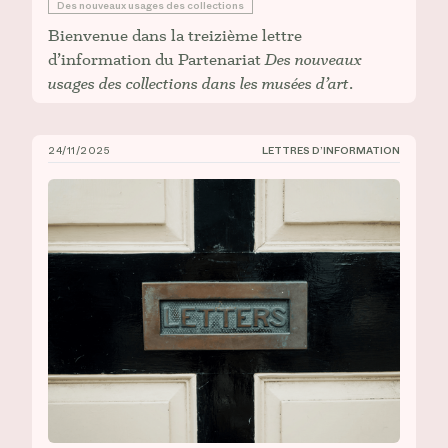
Des nouveaux usages des collections
Bienvenue dans la treizième lettre
d’information du Partenariat
Des nouveaux
usages des collections dans les musées d’art
.
24/11/2025
LETTRES D’INFORMATION
CIÉCO, Lettre d’information n° 12