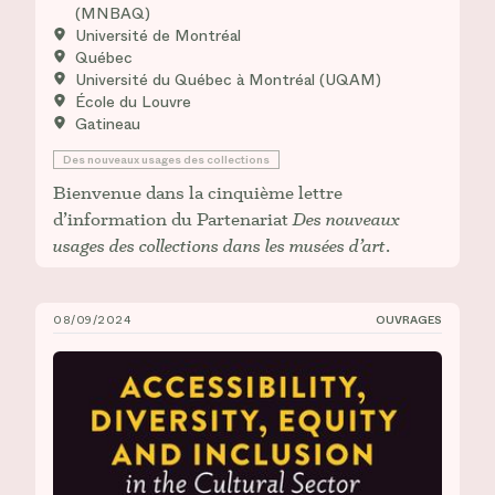
(MNBAQ)
Université de Montréal
Québec
Université du Québec à Montréal (UQAM)
École du Louvre
Gatineau
Des nouveaux usages des collections
Bienvenue dans la cinquième lettre
d’information du Partenariat
Des nouveaux
usages des collections dans les musées d’art
.
08/09/2024
OUVRAGES
Mélanie Boucher,&nbsp;_Accessibility, Diversity, Equ