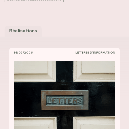
Réalisations
14/05/2026
LETTRES D’INFORMATION
CIÉCO, Lettre d’information n° 18