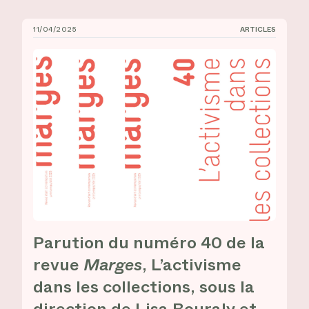
11/04/2025
ARTICLES
Parution du numéro 40 de la revue _Marges_, L’activis
Parution du numéro 40 de la
revue
Marges
, L’activisme
dans les collections, sous la