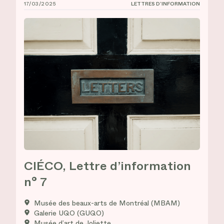
17/03/2025
LETTRES D’INFORMATION
CIÉCO, Lettre d’information n° 7
CIÉCO, Lettre d’information
n° 7
Musée des beaux-arts de Montréal (MBAM)
Galerie UQO (GUQO)
Musée d’art de Joliette