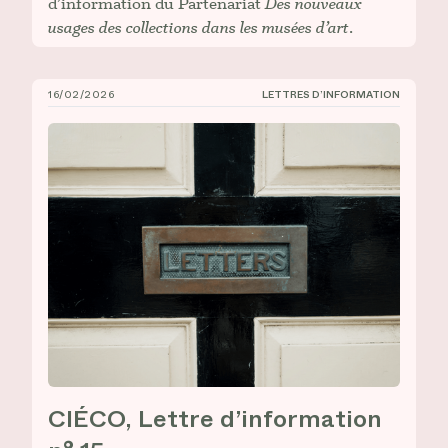
d’information du Partenariat
Des nouveaux
usages des collections dans les musées d’art
.
16/02/2026
LETTRES D’INFORMATION
CIÉCO, Lettre d’information n° 15
CIÉCO, Lettre d’information