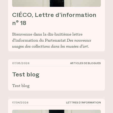
CIÉCO, Lettre d’information
n° 18
Bienvenue dans la dix-huitième lettre
d’information du Partenariat
Des nouveaux
usages des collections dans les musées d’art
.
07/05/2026
ARTICLES DE BLOGUES
Test blog
Test blog
Test blog
17/04/2026
LETTRES D’INFORMATION
CIÉCO, Lettre d’information n° 17