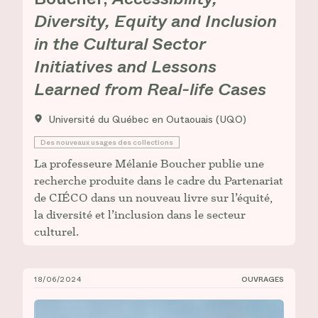
Diversity, Equity and Inclusion
in the Cultural Sector
Initiatives and Lessons
Learned from Real-life Cases
Université du Québec en Outaouais (UQO)
Des nouveaux usages des collections
La professeure Mélanie Boucher publie une
recherche produite dans le cadre du Partenariat
de CIÉCO dans un nouveau livre sur l’équité,
la diversité et l’inclusion dans le secteur
culturel.
18/06/2024
OUVRAGES
Nouvelle publication de Julie Bawin : « Art public e