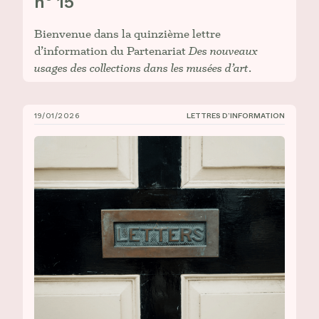
n° 15
Bienvenue dans la quinzième lettre
d’information du Partenariat
Des nouveaux
usages des collections dans les musées d’art
.
19/01/2026
LETTRES D’INFORMATION
CIÉCO, Lettre d’information n° 14