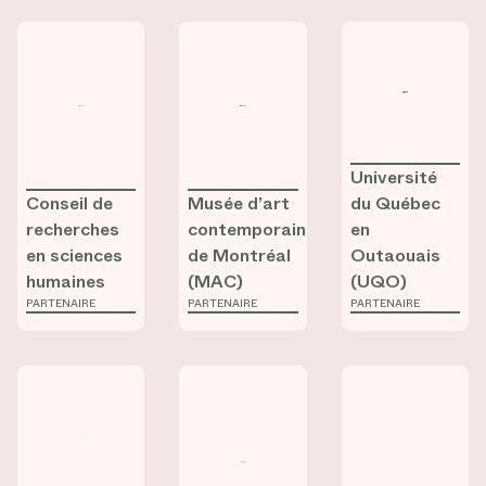
Consulter la fiche de
Consulter la fiche de
Conseil de recherches en sciences
Consulter la fic
Musée d’art co
Université
Conseil de
Musée d’art
du Québec
recherches
contemporain
en
en sciences
de Montréal
Outaouais
humaines
(MAC)
(UQO)
PARTENAIRE
PARTENAIRE
PARTENAIRE
Consulter la fiche de
Consulter la fiche de
Chaire de recherche en études et pr
Consulter la fic
Galerie de l’Un