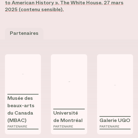
to American History ». The White House, 27 mars
2025 (contenu sensible).
Partenaires
Consulter la fiche de
Consulter la fiche de
Musée des beaux-arts du Canada (
Consulter la fic
Université de 
Musée des
beaux-arts
du Canada
Université
(MBAC)
de Montréal
Galerie UQO
PARTENAIRE
PARTENAIRE
PARTENAIRE