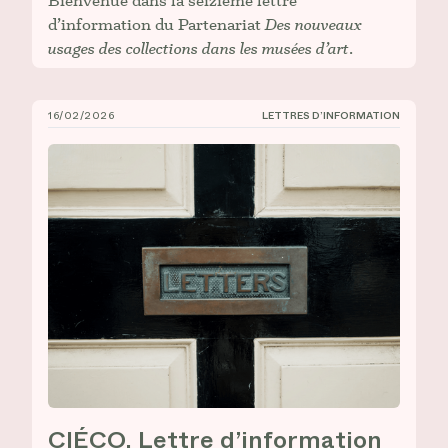
Bienvenue dans la seizième lettre
d’information du Partenariat
Des nouveaux
usages des collections dans les musées d’art
.
16/02/2026
LETTRES D’INFORMATION
CIÉCO, Lettre d’information n° 15
CIÉCO, Lettre d’information