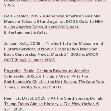
2025.
Gelt, Jessica. 2025. « Japanese American National
Museum Takes a Stand against DOGE Cuts to NEH
».
Los Angeles Times
, 4 avril 2025, sect.
Entertainment & Arts.
Jensen, Kelly. 2025. « The Institute for Museum and
Library Services Is Now a Propaganda Machine:
Book Censorship News, March 21, 2025 ».
BOOK
RIOT
(blog). 21 mars 2025.
Pogrebin, Robin, Graham Bowley, et Jennifer
Schuessler. 2025. « Trump’s Order Puts the
Smithsonian’s Chief in the Hot Seat ».
The New York
Times
, 3 avril 2025, sect. Arts.
Remnick, David. 2025. « At the Smithsonian, Donald
Trump Takes Aim at History ».
The New Yorker
, 6
avril 2025.