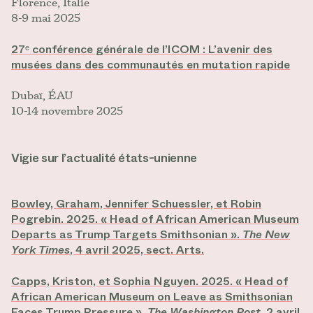
Florence, Italie
8-9 mai 2025
27ᵉ conférence générale de l’ICOM : L’avenir des
musées dans des communautés en mutation rapide
Dubaï, ÉAU
10-14 novembre 2025
Vigie sur l’actualité états-unienne
Bowley, Graham, Jennifer Schuessler, et Robin
Pogrebin. 2025. « Head of African American Museum
Departs as Trump Targets Smithsonian ».
The New
York Times
, 4 avril 2025, sect. Arts.
Capps, Kriston, et Sophia Nguyen. 2025. « Head of
African American Museum on Leave as Smithsonian
Faces Trump Pressure ».
The Washington Post
, 2 avril