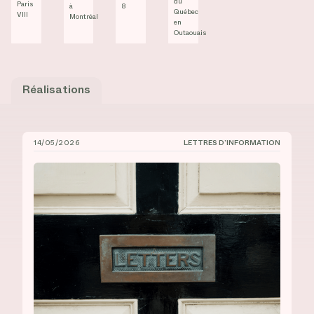
du
Paris
à
8
Québec
VIII
Montréal
en
Outaouais
Réalisations
14/05/2026
LETTRES D’INFORMATION
CIÉCO, Lettre d’information n° 18