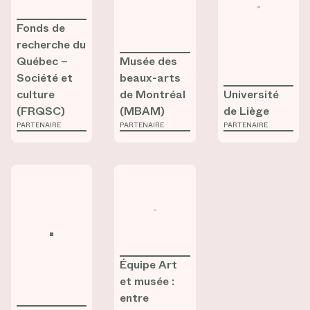
Fonds de
recherche du
Québec –
Musée des
Société et
beaux-arts
culture
de Montréal
Université
(FRQSC)
(MBAM)
de Liège
PARTENAIRE
PARTENAIRE
PARTENAIRE
Consulter la fiche de
Consulter la fiche de
Galerie de l’UQAM
Équipe Art et m
Équipe Art
et musée :
entre