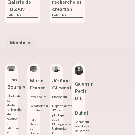
Galerie de
recherche et
l’UQAM
création
PARTENAIRE
PARTENAIRE
Membres
Lisa Bouraly
Marie Fraser
Jérôme Glicenstein
Quentin Petit Dit​ ​Duhal
Lisa
Marie
Jérôme
Quentin
Bouraly
Fraser
Glicenstein
Petit
Étudiante
Professeure
Professeur
Dit​
au
au
au
doctorat,
Département
Départements
Université
d’histoire
d’Arts
Duhal
du
de
plastiques
Québec
l’art,
et de
Chercheur
à
Université
Photographie,
postdoctoral,
Montréal
du
Université
Université
et
Québec
Paris