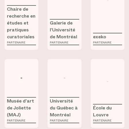
Chaire de
recherche en
études et
Galerie de
pratiques
l’Université
curatoriales
de Montréal
exeko
PARTENAIRE
PARTENAIRE
PARTENAIRE
Consulter la fiche de
Consulter la fiche de
Musée d’art de Joliette (MAJ)
Consulter la fic
Université du 
Musée d’art
Université
de Joliette
du Québec à
École du
(MAJ)
Montréal
Louvre
PARTENAIRE
PARTENAIRE
PARTENAIRE