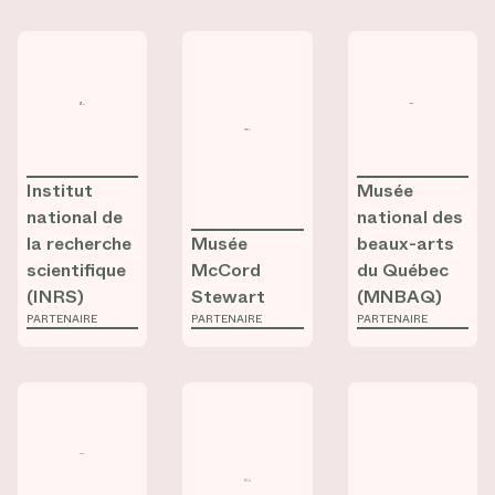
Consulter la fiche de
Consulter la fiche de
Institut national de la recherche sc
Consulter la fic
Musée McCord 
Institut
Musée
national de
national des
la recherche
Musée
beaux-arts
scientifique
McCord
du Québec
(INRS)
Stewart
(MNBAQ)
PARTENAIRE
PARTENAIRE
PARTENAIRE
Consulter la fiche de
Consulter la fiche de
Fonds de recherche du Québec – Soc
Consulter la fic
Musée des beau