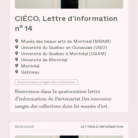
CIÉCO, Lettre d’information
n° 14
Musée des beaux-arts de Montréal (MBAM)
Université du Québec en Outaouais (UQO)
Université du Québec à Montréal (UQAM)
Université de Montréal
Montréal
Gatineau
Des nouveaux usages des collections
Bienvenue dans la quatorzième lettre
d’information du Partenariat
Des nouveaux
usages des collections dans les musées d’art
.
15/12/2025
LETTRES D’INFORMATION
CIÉCO, Lettre d’information n° 13