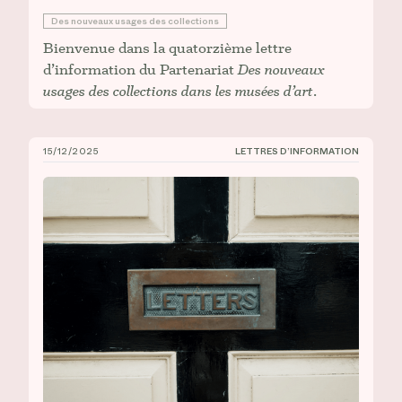
Des nouveaux usages des collections
Bienvenue dans la quatorzième lettre
d’information du Partenariat
Des nouveaux
usages des collections dans les musées d’art
.
15/12/2025
LETTRES D’INFORMATION
CIÉCO, Lettre d’information n° 13