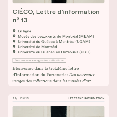
CIÉCO, Lettre d’information
n° 13
En ligne
Musée des beaux-arts de Montréal (MBAM)
Université du Québec à Montréal (UQAM)
Université de Montréal
Université du Québec en Outaouais (UQO)
Des nouveaux usages des collections
Bienvenue dans la treizième lettre
d’information du Partenariat
Des nouveaux
usages des collections dans les musées d’art
.
24/11/2025
LETTRES D’INFORMATION
CIÉCO, Lettre d’information n° 12