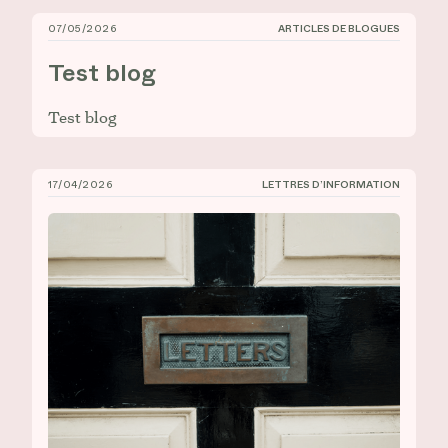
07/05/2026
ARTICLES DE BLOGUES
Test blog
Test blog
Test blog
17/04/2026
LETTRES D’INFORMATION
CIÉCO, Lettre d’information n° 17