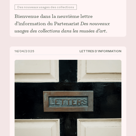
Des nouveaux usages des collections
Bienvenue dans la neuvième lettre
d’information du Partenariat
Des nouveaux
usages des collections dans les musées d’art
.
16/04/2025
LETTRES D’INFORMATION
CIÉCO, Lettre d’information n° 8