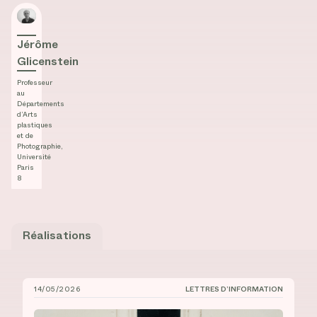
Jérôme Glicenstein
Jérôme
Glicenstein
Professeur
au
Départements
d’Arts
plastiques
et de
Photographie,
Université
Paris
8
Réalisations
14/05/2026
LETTRES D’INFORMATION
CIÉCO, Lettre d’information n° 18