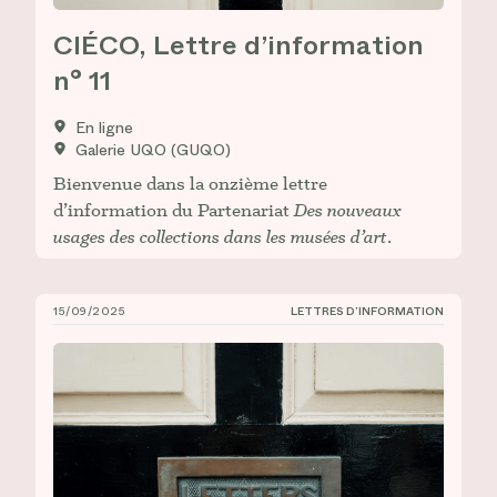
CIÉCO, Lettre d’information
n° 11
En ligne
Galerie UQO (GUQO)
Bienvenue dans la onzième lettre
d’information du Partenariat
Des nouveaux
usages des collections dans les musées d’art
.
15/09/2025
LETTRES D’INFORMATION
CIÉCO, Lettre d’information n° 10