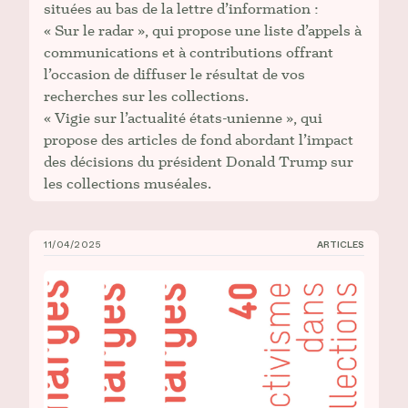
situées au bas de la lettre d’information :
« Sur le radar », qui propose une liste d’appels à
communications et à contributions offrant
l’occasion de diffuser le résultat de vos
recherches sur les collections.
« Vigie sur l’actualité états-unienne », qui
propose des articles de fond abordant l’impact
des décisions du président Donald Trump sur
les collections muséales.
11/04/2025
ARTICLES
Parution du numéro 40 de la revue _Marges_, L’activis