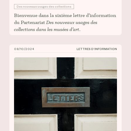
Des nouveaux usages des collections
Bienvenue dans la sixième lettre d’information
du Partenariat
Des nouveaux usages des
collections dans les musées d’art
.
08/10/2024
LETTRES D’INFORMATION
CIÉCO, Lettre d’information n° 5