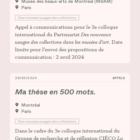
Musée des beaux-arts de Montréal (MBAM)
Paris
Des nouveaux usages des collections
Appel à communications pour le 3e colloque
international du Partenariat
Des nouveaux
usages des collections dans les musées d’art
. Date
limite pour l’envoi des propositions de
communication : 2 avril 2024
28/05/2024
APPELS
_Ma thèse en 500 mots_.
Ma thèse en 500 mots
.
Montréal
Paris
Des nouveaux usages des collections
Dans le cadre du 3e colloque international du
Groupe de recherche et de réflexion CIÉCO
La