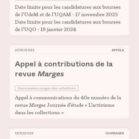
Date limite pour les candidatures aux bourses
de l’UdeM et de l’UQAM : 17 novembre 2023
Date limite pour les candidatures aux bourses
de l’UQO : 19 janvier 2024
31/10/2023
APPELS
Appel à contributions de la revue _Marges_
Appel à contributions de la
revue
Marges
Des nouveaux usages des collections
Appel à communications du 40e numéro de la
revue
Marges
Journée d’étude « L’activisme
dans les collections »
13/11/2023
OUVRAGES
Jérôme Glicenstein, _Insaisissables valeurs. L’écono