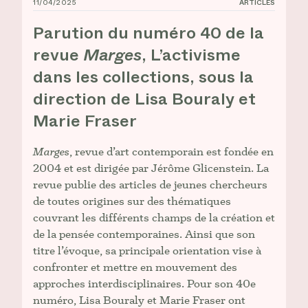
11/04/2025
ARTICLES
Parution du numéro 40 de la revue _Marges_, L’activis
Parution du numéro 40 de la
revue
Marges
, L’activisme
dans les collections, sous la
direction de Lisa Bouraly et
Marie Fraser
Marges
, revue d’art contemporain est fondée en
2004 et est dirigée par Jérôme Glicenstein. La
revue publie des articles de jeunes chercheurs
de toutes origines sur des thématiques
couvrant les différents champs de la création et
de la pensée contemporaines. Ainsi que son
titre l’évoque, sa principale orientation vise à
confronter et mettre en mouvement des
approches interdisciplinaires. Pour son 40e
numéro, Lisa Bouraly et Marie Fraser ont