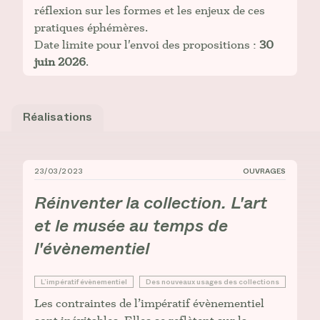
réflexion sur les formes et les enjeux de ces
pratiques éphémères.
Date limite pour l'envoi des propositions :
30
juin 2026
.
Réalisations
23/03/2023
OUVRAGES
_Réinventer la collection. L'art et le musée au temps 
Réinventer la collection. L'art
et le musée au temps de
l'évènementiel
L’impératif évènementiel
Des nouveaux usages des collections
Les contraintes de l’impératif évènementiel