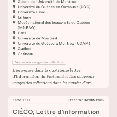
Galerie de l’Université de Montréal
Université du Québec en Outaouais (UQO)
Université Laval
En ligne
Musée national des beaux-arts du Québec
(MNBAQ)
Paris
Université de Montréal
Université du Québec à Montréal (UQAM)
Québec
Gatineau
Des nouveaux usages des collections
Bienvenue dans la quatrième lettre
d’information du Partenariat
Des nouveaux
usages des collections dans les musées d’art
.
08/10/2024
LETTRES D’INFORMATION
CIÉCO, Lettre d’information n° 5
CIÉCO, Lettre d’information