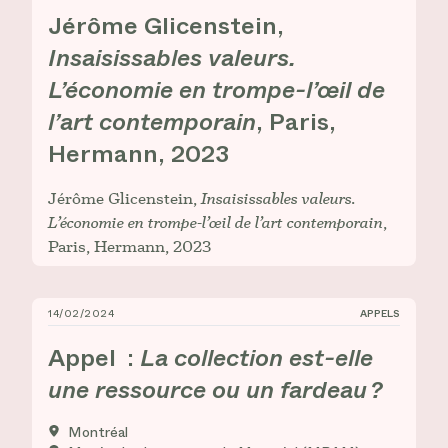
Jérôme Glicenstein,
Insaisissables valeurs.
L’économie en trompe-l’œil de
l’art contemporain
, Paris,
Hermann, 2023
Jérôme Glicenstein,
Insaisissables valeurs.
L’économie en trompe-l’œil de l’art contemporain
,
Paris, Hermann, 2023
14/02/2024
APPELS
Appel : _La collection est-elle une ressource ou un fa
Appel :
La collection est-elle
une ressource ou un fardeau ?
Montréal