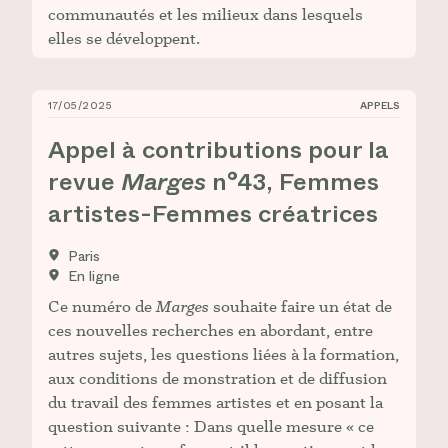
communautés et les milieux dans lesquels
elles se développent.
17/05/2025
APPELS
Appel à contributions pour la revue _Marges_ n°43, 
Appel à contributions pour la
revue
Marges
n°43, Femmes
artistes-Femmes créatrices
Paris
En ligne
Ce numéro de
Marges
souhaite faire un état de
ces nouvelles recherches en abordant, entre
autres sujets, les questions liées à la formation,
aux conditions de monstration et de diffusion
du travail des femmes artistes et en posant la
question suivante : Dans quelle mesure « ce