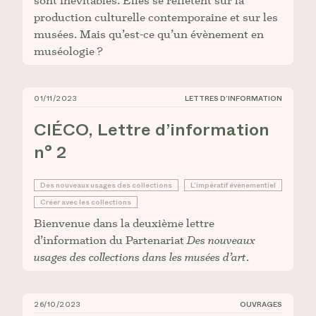
sont inévitables. Elles se reflètent sur la
production culturelle contemporaine et sur les
musées. Mais qu’est-ce qu’un évènement en
muséologie ?
01/11/2023
LETTRES D’INFORMATION
CIÉCO, Lettre d’information n° 2
CIÉCO, Lettre d’information
n° 2
Des nouveaux usages des collections
L’impératif évènementiel
Créer avec les collections
Bienvenue dans la deuxième lettre
d’information du Partenariat
Des nouveaux
usages des collections dans les musées d’art
.
26/10/2023
OUVRAGES
Jérôme Glicenstein, _Insaisissables valeurs. L’écono