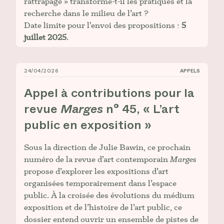
rattrapage » transforme-t-il les pratiques et la
recherche dans le milieu de l’art ?
Date limite pour l'envoi des propositions :
5
juillet 2025
.
24/04/2026
APPELS
Appel à contributions pour la revue _Marges_ n° 45, « 
Appel à contributions pour la
revue
Marges
n° 45, « L’art
public en exposition »
Sous la direction de Julie Bawin, ce prochain
numéro de la revue d’art contemporain
Marges
propose d’explorer les expositions d’art
organisées temporairement dans l’espace
public. À la croisée des évolutions du médium
exposition et de l’histoire de l’art public, ce
dossier entend ouvrir un ensemble de pistes de